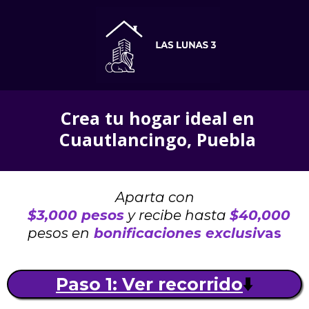
Crea tu hogar ideal en
Cuautlancingo, Puebla
Aparta con
$
$3,000 pesos
y recibe hasta
$40,000
pesos en
bonificaciones
exclusiv
as
Paso 1: Ver recorrido
⬇️