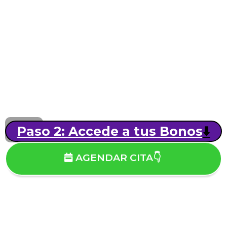
Paso 2: Accede a tus Bonos
⬇️
AGENDAR CITA👇